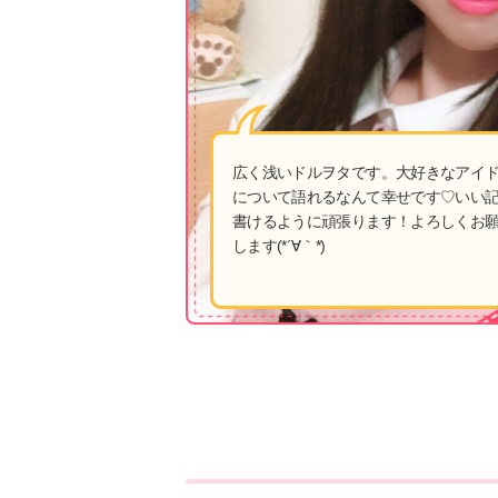
広く浅いドルヲタです。大好きなアイ
について語れるなんて幸せです♡いい
書けるように頑張ります！よろしくお
します(*´∀｀*)