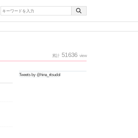
51636
累計
view
Tweets by @hina_ritsudol