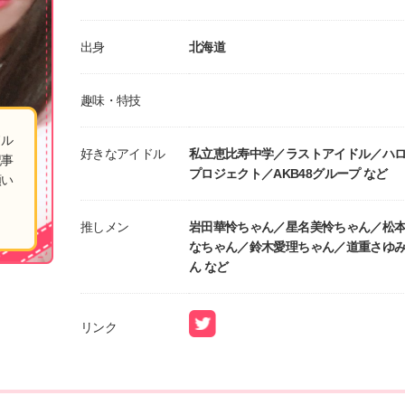
出身
北海道
趣味・特技
ドル
好きなアイドル
私立恵比寿中学／ラストアイドル／ハ
記事
プロジェクト／AKB48グループ など
願い
推しメン
岩田華怜ちゃん／星名美怜ちゃん／松
なちゃん／鈴木愛理ちゃん／道重さゆ
ん など
リンク