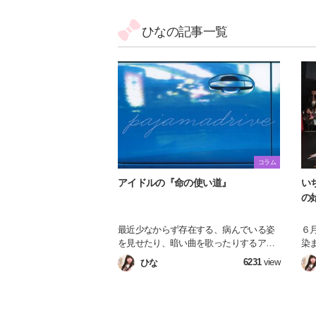
ひなの記事一覧
コラム
アイドルの『命の使い道』
い
の
最近少なからず存在する、病んでいる姿
６
を見せたり、暗い曲を歌ったりするアイ
染
ドルたち。 一見キラキラした明るい世界
全
6231
view
ひな
にいるように見える彼女たちが、わざわ
に
ざ闇を見せることにどんな意味があるの
が
でしょうか。。。 いつも笑顔で元気いっ
ぱいなだけではない、アイドルの暗い側