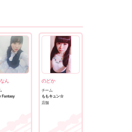
なん
のどか
ム
チーム
 Fantasy
ももキュン☆
店舗