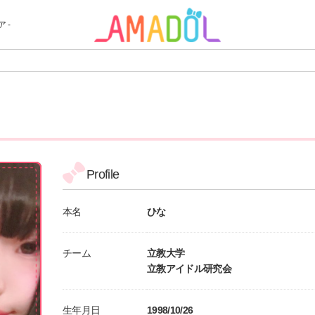
 -
Profile
本名
ひな
チーム
立教大学
立教アイドル研究会
生年月日
1998/10/26