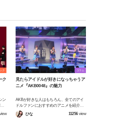
ック
コラム
ーク
見たらアイドルが好きになっちゃうア
ニメ『AKB0048』の魅力
シン
AKBが好きな人はもちろん、全てのアイ
解説
ドルファンにおすすめのアニメを紹介し
たいと思います！
view
11256
view
ひな