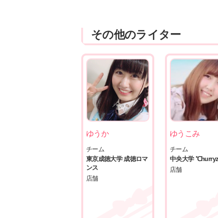
面について書きました！
その他のライター
ゆうか
ゆうこみ
チーム
チーム
東京成徳大学 成徳ロマ
中央大学 ℃hurry
ンス
店舗
店舗