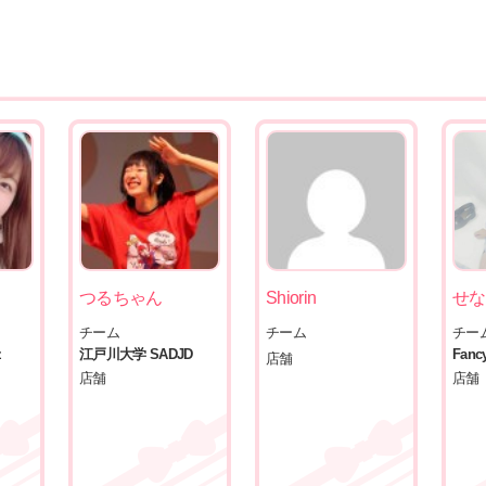
つるちゃん
Shiorin
せな
チーム
チーム
チー
z
江戸川大学 SADJD
Fancy
店舗
店舗
店舗