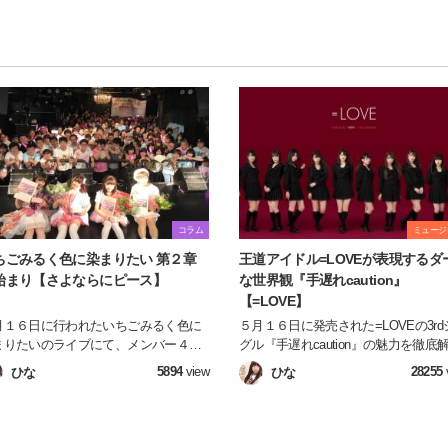
コラム
ミュージ
ちごみるく色に染まりたい 第２章
王道アイドル=LOVEが表現するダ
始まり【さよならにピース】
な世界観『手遅れcaution』
【=LOVE】
月１６日に行われたいちごみるく色に
５月１６日に発売された=LOVEの3rd
まりたいのライブにて、メンバー４人
グル『手遅れcaution』の魅力を徹底
員がグループを卒業しました。 ライブ
していきます！
5894
view
28255
ひな
ひな
行くのは４回目という、新規同然の私
感じたことを紹介します！