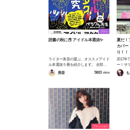
解説し
語りま
論、ド
ん、ち
リスト
た・切
コラム
など普
読書の秋に📕 アイドル本選抜✨
夏だ！
にも自
カパー
バラー
り！！
向きに
分自身
ライター美音の選ぶ、オススメアイド
2017
か？
ル本選抜５冊を紹介します。 全部読
ー！サマ
めば今まで以上にアイドルについて詳
けの夏
5803
view
美音
も
しくなること間違いなしです☆
ファッション