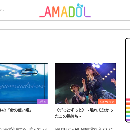
 -
コラム
ミュージック
ルの『命の使い道』
《ずっとずっと》～離れて分かっ
たこの気持ち～
なからず存在する、病んでいる
6月12日からAKB48劇場で6年ぶりに