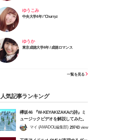
ゆうこみ
中央大学4年 / ℃hurryz
ゆうか
東京成徳大学4年 / 成徳ロマンス
一覧を見る
人気記事ランキング
欅坂46 『W-KEYAKIZAKAの詩』ミ
ュージックビデオを解説してみた。
マイ (AMADOL編集部)
29743
view