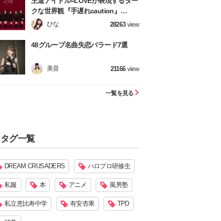
王道アイドル=LOVEが表現するダー
クな世界観『手遅れcaution』
【=LOVE】
ひな
28263
view
48グループ名曲失恋バラード7選
美音
21166
view
一覧を見る
タグ一覧
DREAM CRUSADERS
ハロプロ研修生
私服
本
アニメ
風男塾
私立恵比寿中学
有安杏果
TPD