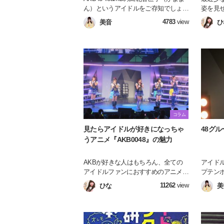
ん）というアイドルをご存知でしょう
姿を見
か？ 彼女が元々AKBの大ファンだ
アイド
4783
view
美音
ひ
ったことは有名ですが、彼女の魅力や
るい世
長所は他にも沢山あるんです！ 今回
が、わ
はかよよんガチヲタのライターが推し
意味が
への愛を沢山盛り込み、推しの魅力を
も笑顔
沢山の人に広めるべく記事を書かせて
い、ア
頂きます✨
ました
コラム
見たらアイドルが好きになっちゃ
48グ
うアニメ『AKB0048』の魅力
AKBが好きな人はもちろん、全ての
アイド
アイドルファンにおすすめのアニメを
プテン
紹介したいと思います！
が、人
11262
view
ひな
美
た名曲
回は私が
曲の中
グ達を