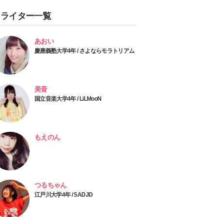
ライター一覧
あおい
慶應義塾大学4年 / さよならモラトリアム
美音
国立音楽大学4年 / LiLMooN
もえのん
つるちゃん
江戸川大学4年 / SADJD