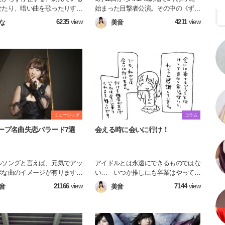
せたり、暗い曲を歌ったりする
始まった目撃者公演。その中の《ずっ
ルたち。 一見キラキラした明
とずっと》という神曲を語っていま
6235
view
4211
view
な
美音
界にいるように見える彼女たち
す。王道アイドルソングのメロディに
ざわざ闇を見せることにどんな
乗せて歌われるのは、離れてから分か
あるのでしょうか。。。 いつ
った７カ月間の気持ちと一途な想いで
で元気いっぱいなだけではな
した。この曲を１人でも多くの人に知
イドルの暗い側面について書き
って聴いてもらうきっかけになれば嬉
！
しいです。
ミュージック
コラム
ループ名曲失恋バラード7選
会える時に会いに行け！
ルソングと言えば、元気でアッ
アイドルとは永遠にできるものではな
ポな曲のイメージが有ります
い… いつか推しにも卒業はやってく
の心の琴線に触れるような隠れ
る。だから会える時に会いに行かなけ
21166
view
7144
view
音
美音
バラードも沢山あるんです！今
れば後悔してしまう。頭では理解して
大好きなAKB48グループの
いるつもりでも、普段当たり前のよう
から選ばれし失恋バラードソン
に現場に行って、アイドルと話してい
紹介し、歌詞を私なりに解釈・
ると何故か忘れてしまうんです。幸せ