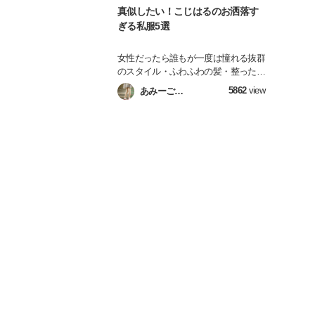
真似したい！こじはるのお洒落す
ぎる私服5選
女性だったら誰もが一度は憧れる抜群
のスタイル・ふわふわの髪・整った顔
立ち…そんな女性の女神的存在、こじ
5862
view
あみーご
はる(小嶋陽菜さん)。 今回は、更新す
(AMADOL編集部)
るたびに話題になるこじはるの“お洒
落すぎる・高センスすぎる私服5選”を
ご紹介！！！皆さんもこの記事を読ん
で、女子力をもっと上げちゃいましょ
う！！！