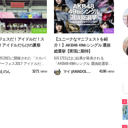
つつ何故心にグっとくるのかを
な時間は永遠に続いていくような漫然
す。AKBファンの皆さんは勿
とした安心感を抱き、心地よさを感じ
ルヲタの中でも楽曲派の皆さ
現実から目をそらすように… 最近私
ょっと眠れない夜に聴くプレイ
自身もアイドルの卒業を通して色んな
を探している方、最近失恋し
ことを感じ、後悔もしました。だから
ない恋をしているそこのあなた
こそ同じ思いをする人が1人でも減っ
ライブレポ
コラム
段アイドルソングを聴かない人
てほしい、そんな願いをこの記事に託
フェスだ！アイドルだ！ス
【ユニークなマニフェストを紹
信を持っておススメしたい失恋
しながら書かせて頂きます。
！アイドルだらけの夏祭
介！】AKB48 49thシングル 選抜
ドを集めました。切ないけど前
総選挙【実現に期待】
なれる失恋バラードを聴いて自
との対話の時間を作ってみまん
年7月28日に開催された「スカパ
6月17日(土)に結果が発表される
ーフェス2017 アイドルだら
「AKB48 49thシングル 選抜総選挙」
祭り」のライブレポです♬
を、”マニフェスト”を切り口に紹介♪
3271
view
4186
view
えのん
マイ (AMADOL編
実現がたのしみなユニークなマニフェ
集部)
ストに注目ですっ！
1
2