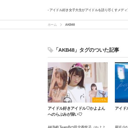
- アイドル好き女子大生がアイドルを語り尽くすメディア
ホーム
AKB48
「AKB48」タグのついた記事
パーソナル
アイドル好きアイドル♡かよよん
アイド
へのらぶみが深い♡
AKB48 TeamBの田北香世子（かよよ
最近少