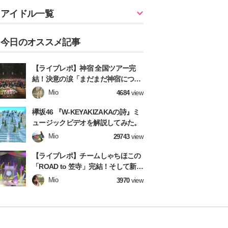
アイドル一覧
今日のオススメ記事
【ライブレポ】神宿 全国ツアー完
結！決意の涙「まだまだ神宿につい
てきてね！」
Mio
4684
view
欅坂46 『W-KEYAKIZAKAの詩』ミ
ュージックビデオを解説してみた。
Mio
29743
view
【ライブレポ】チームしゃちほこの
「ROAD to 笠寺」完結！そして新章
へ！【前編】
Mio
3970
view