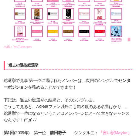
出典：
YouTube.com
過去の選抜総選挙
総選挙で見事 第一位に選ばれたメンバーは、次回のシングルで
センタ
ーポジション
を務めることができます！
下記は、過去の総選挙の結果と、そのシングル曲。
こうして見ると、AKB48ファン以外にも知名度のある名曲ばかり…。
総選挙で一位になるということはメンバーンにとって大きなチャンス
なんです！(*ﾟдﾟﾉﾉ
第1回
(2009年) 第一位：
前田敦子
シングル曲：
『言い訳Maybe』