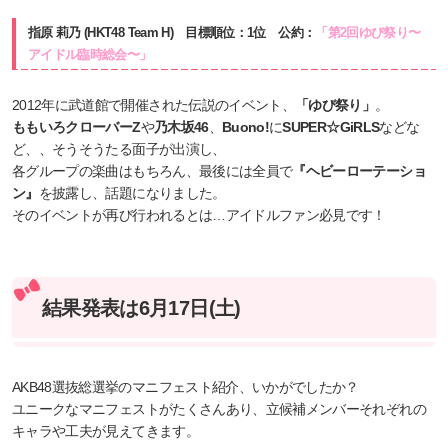
指原 莉乃 (HKT48 Team H) 目標順位：1位 公約：
「第2回ゆび祭り〜
アイドル臨時総会〜」
2012年に武道館で開催された伝説のイベント、
「ゆび祭り」
。
ももいろクローバーZ
や
乃木坂46
、
Buono!
に
SUPER☆GiRLS
などな
ど、、そうそうたる面子が出演し、
各グループの楽曲はもちろん、最後には全員で
『ヘビーローテーショ
ン』
を披露し、話題になりました。
そのイベントが再び行われるとは…アイドルファン必見です！
結果発表は6月17日(土)
AKB48選抜総選挙のマニフェスト紹介、いかがでしたか？
ユニークなマニフェストがたくさんあり、立候補メンバーそれぞれの
キャラや工夫が見えてきます。