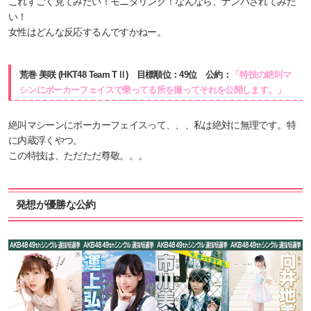
これすごく見てみたい！モニタリング！なんなら、ナンパされてみた
い！
女性はどんな反応するんですかねー。
荒巻 美咲 (HKT48 Team TⅡ) 目標順位：49位 公約：
「特技の絶叫マ
シンにポーカーフェイスで乗ってる所を撮ってそれを公開します。」
絶叫マシーンにポーカーフェイスって、、、私は絶対に無理です。特
に内蔵浮くやつ。
この特技は、ただただ尊敬。。。
発想が優勝な公約