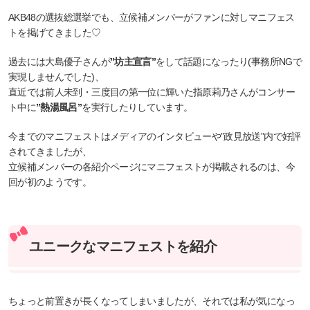
AKB48の選抜総選挙でも、立候補メンバーがファンに対しマニフェス
トを掲げてきました♡
過去には大島優子さんが
”坊主宣言”
をして話題になったり(事務所NGで
実現しませんでした)、
直近では前人未到・三度目の第一位に輝いた指原莉乃さんがコンサー
ト中に
”熱湯風呂”
を実行したりしています。
今までのマニフェストはメディアのインタビューや”政見放送”内で好評
されてきましたが、
立候補メンバーの各紹介ページにマニフェストが掲載されるのは、今
回が初のようです。
ユニークなマニフェストを紹介
ちょっと前置きが長くなってしまいましたが、それでは私が気になっ