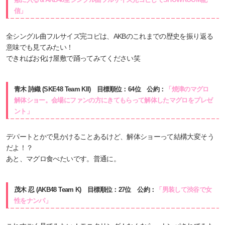
信」
全シングル曲フルサイズ完コピは、AKBのこれまでの歴史を振り返る
意味でも見てみたい！
できればお化け屋敷で踊ってみてください笑
青木 詩織 (SKE48 Team KII) 目標順位：64位 公約：
「焼津のマグロ
解体ショー。会場にファンの方にきてもらって解体したマグロをプレゼ
ント」
デパートとかで見かけることあるけど、解体ショーって結構大変そう
だよ！？
あと、マグロ食べたいです。普通に。
茂木 忍 (AKB48 Team K) 目標順位：27位 公約：
「男装して渋谷で女
性をナンパ」