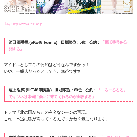
出典：
http://www.akb48.co.jp
須田 亜香里 (SKE48 Team E) 目標順位：5位 公約：
「電話番号を公
開する」
アイドルとしてこの公約はどうなんですかっ！
いや、一般人だったとしても、無茶です笑
運上 弘菜 (HKT48 研究生) 目標順位：80位 公約：
「「るーるるる」
でキツネは本当に会いに来てくれるのか実験する」
ドラマ『北の国から』の有名なシーンの再現。
これ、本当に狐が寄ってくるんですかね？気になります。