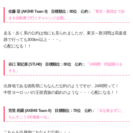
佐藤 栞 (AKB48 Team 8) 目標順位：80位 公約：
「東京～新潟まで歩
き＆自転車で行くチャレンジ企画」
走る・歩く系の公約は他にも見られましたが、東京～新潟間は高速道
路で行っても300km以上・・・。
心配になる！！
谷口 茉妃菜 (STU48) 目標順位：80位 公約：
「24時間 阿波踊りを
する」
出身地である徳島県にちなんだ公約のようですが…24時間って！
中世ヨーロッパの王侯貴族の戯れのような・・・心配になる！！
宮里 莉羅 (AKB48 Team 8) 目標順位：70位 公約：
「水を飲まずに、
ちんすこう100個食べる」
こちらも出身地にちなんだ公約・・・