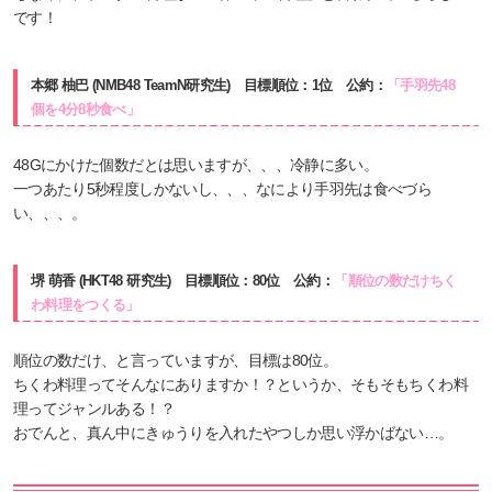
です！
本郷 柚巴 (NMB48 TeamN研究生) 目標順位：1位 公約：
「手羽先48
個を4分8秒食べ」
48Gにかけた個数だとは思いますが、、、冷静に多い。
一つあたり5秒程度しかないし、、、なにより手羽先は食べづら
い、、、。
堺 萌香 (HKT48 研究生) 目標順位：80位 公約：
「順位の数だけちく
わ料理をつくる」
順位の数だけ、と言っていますが、目標は80位。
ちくわ料理ってそんなにありますか！？というか、そもそもちくわ料
理ってジャンルある！？
おでんと、真ん中にきゅうりを入れたやつしか思い浮かばない…。