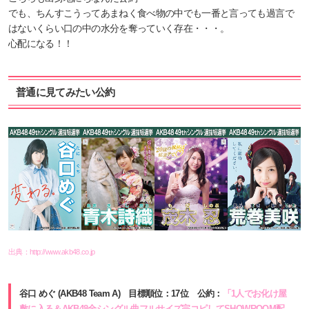
でも、ちんすこうってあまねく食べ物の中でも一番と言っても過言で
はないくらい口の中の水分を奪っていく存在・・・。
心配になる！！
普通に見てみたい公約
出典：
http://www.akb48.co.jp
谷口 めぐ (AKB48 Team A) 目標順位：17位 公約：
「1人でお化け屋
敷に入る＆AKB48全シングル曲フルサイズ完コピしてSHOWROOM配