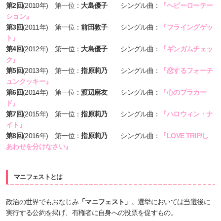
第2回
(2010年) 第一位：
大島優子
シングル曲：
『ヘビーローテー
ション』
第3回
(2011年) 第一位：
前田敦子
シングル曲：
『フライングゲッ
ト』
第4回
(2012年) 第一位：
大島優子
シングル曲：
『ギンガムチェッ
ク』
第5回
(2013年) 第一位：
指原莉乃
シングル曲：
『恋するフォーチ
ュンクッキー』
第6回
(2014年) 第一位：
渡辺麻友
シングル曲：
『心のプラカー
ド』
第7回
(2015年) 第一位：
指原莉乃
シングル曲：
『ハロウィン・ナ
イト』
第8回
(2016年) 第一位：
指原莉乃
シングル曲：
『
LOVE TRIP
/
し
あわせを分けなさい
』
マニフェストとは
政治の世界でもおなじみ
「マニフェスト」
。選挙においては当選後に
実行する公約を掲げ、有権者に自身への投票を促すもの。