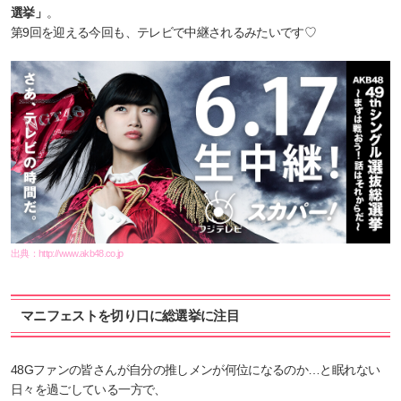
選挙」
。
第9回を迎える今回も、テレビで中継されるみたいです♡
出典：
http://www.akb48.co.jp
マニフェストを切り口に総選挙に注目
48Gファンの皆さんが自分の推しメンが何位になるのか…と眠れない
日々を過ごしている一方で、