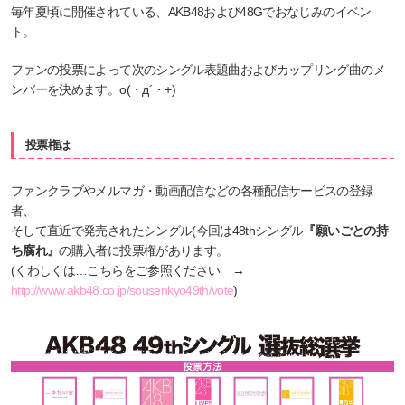
毎年夏頃に開催されている、AKB48および48Gでおなじみのイベン
ト。
ファンの投票によって次のシングル表題曲およびカップリング曲のメ
ンバーを決めます。o(・д´・+)
投票権は
ファンクラブやメルマガ・動画配信などの各種配信サービスの登録
者、
そして直近で発売されたシングル(今回は48thシングル
『願いごとの持
ち腐れ』
の購入者に投票権があります。
(くわしくは…こちらをご参照ください →
http://www.akb48.co.jp/sousenkyo49th/vote
)