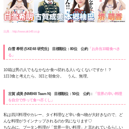
出典：
http://www.akb48.co.jp
白雪 希明 (SKE48 研究生) 目標順位：80位 公約
「お弁当10箱食べき
る」
10箱は男の人でもなかなか食べ切れる人いなくないですか！？
1日3食と考えたら、3日と朝食分。 うん、無理。
古賀 成美 (NMB48 Team N) 目標順位：50位 公約：
「世界の辛い料理
を自分で作って食べ尽くし」
私は四川料理やカレー、タイ料理など辛い食べ物が大好きなので、ど
んな料理がラインナップされるのか気になります♡
ちなみに、ブータン料理が「世界一辛い料理」と言われているらしい