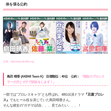
体を張る公約
出典：
http://www.akb48.co.jp
島田 晴香 (AKB48 Team K) 目標順位：40位 公約：
「現役のプロレス
ラーの方とガチで試合をします！」
一部では”プロレスキャラ”とも呼ばれ、48G出演ドラマ
『豆腐プロレ
ス』
でもヒール役を演じていた島田晴香さん。
そんな彼女の”ガチ”の試合、、、見てみたい、、、！