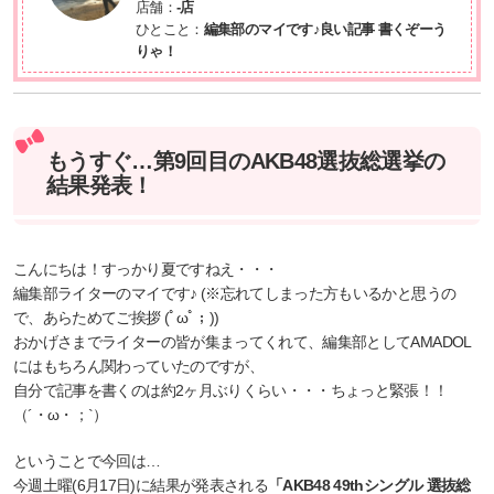
店舗：
-店
ひとこと：
編集部のマイです♪良い記事 書くぞーう
りゃ！
もうすぐ…第9回目のAKB48選抜総選挙の
結果発表！
こんにちは！すっかり夏ですねえ・・・
編集部ライターのマイです♪ (※忘れてしまった方もいるかと思うの
で、あらためてご挨拶 (ﾟωﾟ；))
おかげさまでライターの皆が集まってくれて、編集部としてAMADOL
にはもちろん関わっていたのですが、
自分で記事を書くのは約2ヶ月ぶりくらい・・・ちょっと緊張！！
（´・ω・；`）
ということで今回は…
今週土曜(6月17日)に結果が発表される
「AKB48 49thシングル 選抜総