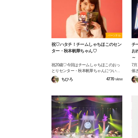
パーソナル
祝♡ハタチ！チームしゃちほこのセン
チー
ター・秋本帆華ちゃん♡
お
～
祝20歳♡今回はチームしゃちほこのおっ
7月
とりセンター・秋本帆華ちゃんについ
催
て、ひとりのほーちゃんファンとしてた
行
4770
view
ちひろ
くさんの人に魅力を伝えるべく語っちゃ
5
います！！！！！！
を
ツ
ょ