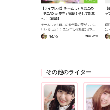
ライブレポ
【ライブレポ】チームしゃちほこの
【
「ROAD to 笠寺」完結！そして新章
ッ
へ！【前編】
チームしゃちほこの５年間の夢がついに
個
叶いました！！ 2017年3月21日に日本ガ
は
イシホールで開催されたライブの模様
私
3969
view
ちひろ
を、当日参戦したライターがお伝えしま
田
す！
その他のライター