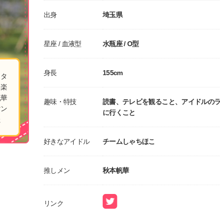
出身
埼玉県
星座 / 血液型
水瓶座 / O型
身長
155cm
イタ
く楽
帆華
趣味・特技
読書、テレビを観ること、アイドルの
マン
に行くこと
た
好きなアイドル
チームしゃちほこ
推しメン
秋本帆華
リンク