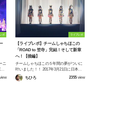
レポ
ライブレポ
ー
【ライブレポ】チームしゃちほこの
「ROAD to 笠寺」完結！そして新章
へ！【後編】
ーニ
チームしゃちほこの５年間の夢がついに
E
叶いました！！ 2017年3月21日に日本ガ
イシホールで開催されたライブの模様
view
2355
view
ちひろ
演出
を、当日参戦したライターがお伝えしま
す！