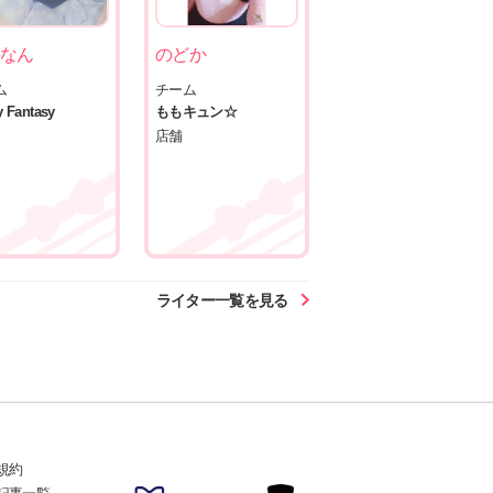
なん
のどか
ム
チーム
 Fantasy
ももキュン☆
店舗
ライター一覧を見る
規約