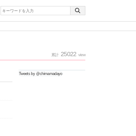
25022
累計
view
Tweets by @chimamadayo