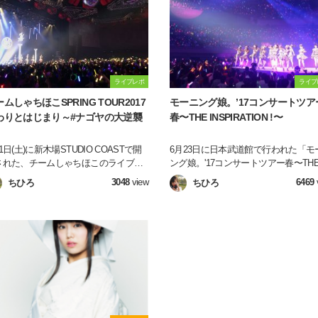
ライブレポ
ライブ
ムしゃちほこSPRING TOUR2017
モーニング娘。’17コンサートツア
わりとはじまり～#ナゴヤの大逆襲
春〜THE INSPIRATION !〜
1日(土)に新木場STUDIO COASTで開
6月23日に日本武道館で行われた「モ
された、チームしゃちほこのライブに
ング娘。'17コンサートツアー春〜TH
ってきました！！！！！ デビューから
INSPIRATION !〜」に行ってきまし
3048
view
6469
ちひろ
ちひろ
年経ち、新しくナゴヤドームでのライブ
た！！！ 今回は中でも印象的だった
目標に掲げて走り始めたしゃち。 この
を紹介します♪
アーで一体どんな成長を遂げたのでし
うか？！