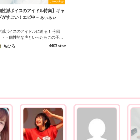
パーソナル
個性派ボイスのアイドル特集】ギャ
プがすごい！エビ中 – ぁぃぁぃ
性派ボイスのアイドルに迫る！ 今回
・・・個性的な声といったらこの子！
立恵比寿中学の「ぁぃぁぃ」こと、廣
4403
view
ちひろ
あいかちゃん♪