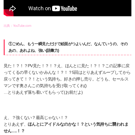
出典：YouTube.com
①ごめん、もう一瞬見ただけで絵面がつよいんだ、なんていうの、その
あの、あれよね、強い(語彙力)
見た！？！？PV見た！？！？え、ほんとに見た！？！？この記事に戻
ってくるの早くないかみんな！？！？5回はとりあえずループしてから
戻ってきて！？！という気持ち。好きの押し売り。どうも、セールス
マンです奥さんこの気持ちを受け取ってくれ()
…とりあえず落ち着いてもらって(お前だよ)
え、？強くない？最高じゃない！？
とりあえず、
ほんとにアイドルなのかな！？という気持ちに襲われま
せん….！？