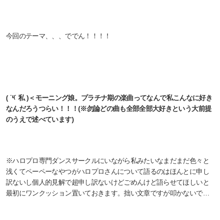
今回のテーマ、、、ででん！！！！
( ˙༥˙ 私 )＜モーニング娘。プラチナ期の楽曲ってなんで私こんなに好き
なんだろうつらい！！！(※勿論どの曲も全部全部大好きという大前提
のうえで述べています)
※ハロプロ専門ダンスサークルにいながら私みたいなまだまだ色々と
浅くてペーペーなやつがハロプロさんについて語るのはほんとに申し
訳ないし個人的見解で超申し訳ないけどごめんけど語らせてほしいと
最初にワンクッション置いておきます。拙い文章ですが叩かないで…