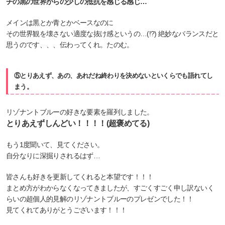
チの黒の世界からの少しの抵抗を感じる感じ…
メインは黒とか青とかベースなのに
その世界観を壊さない適度な抜け感というの…(!?) 絶妙なバランスだと
思うのです、、、伝わってくれ。たのむ。
⑤とりあえず、あの、あれだね終わりを決めないといくらでも語れてし
まう。
リゾナントブルーの好きな要素を羅列しました。
とりあえずしんどい！！！！(超褒めてる)
もう1度聞いて、見てください。
自分なりに深掘りされるはず…
皆さんも好きを更新してくれると本望です！！！
まとめ方がわからなくなってきましたが、すごくすごく申し訳ないく
らいの超個人的見解のリゾナントブルーのプレゼンでした！！
見てくれてありがとうございます！！！