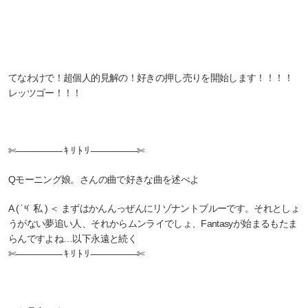
てなわけで！超個人的見解の！好きの押し売りを開始します！！！！
レッツゴー！！！
✄————— ｷ ﾘ ﾄ ﾘ —————✄
Qモーニング娘。さんの曲で好きな曲を述べよ
A ( ˙༥˙ 私 ) ＜ まずはかんんっぜんにリゾナントブルーです。それとしょ
うがない夢追い人、それからムンライでしょ、Fantasyが始まるもたま
らんですよね…以下永遠と続く
✄————— ｷ ﾘ ﾄ ﾘ —————✄