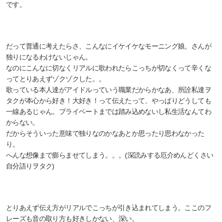
です。
だって普通に考えたらさ、こんなにイケイケなモーニング娘。さんが
独りになるわけないじゃん。
なのにこんなに切なくリアルに歌われたらこっちが切なくって辛くな
ってとりあえずゾクゾクした。。
歌っている本人達がアイドルっていう職業だからかなあ、所詮私達ヲ
タクが本心から好き！大好き！って伝えたって、やっぱりどうしても
一線あるじゃん。プライベートまでは踏み込めないし私生活なんてわ
からない。
だからそういった意味で独りなのかなあとか思ったり思わなかった
り。
へんな想像まで膨らませてしまう。。。(深読みする厄介めんどくさい
自分語りヲタク)
とりあえず伝え方がリアルでこっちが引き込まれてしまう。ここのフ
レーズも音の取り方も好きしかない、深い。