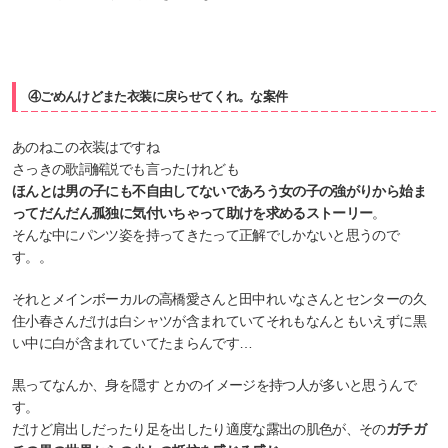
④ごめんけどまた衣装に戻らせてくれ。な案件
あのねこの衣装はですね
さっきの歌詞解説でも言ったけれども
ほんとは男の子にも不自由してないであろう女の子の強がりから始ま
ってだんだん孤独に気付いちゃって助けを求めるストーリー
。
そんな中にパンツ姿を持ってきたって正解でしかないと思うので
す。。
それとメインボーカルの高橋愛さんと田中れいなさんとセンターの久
住小春さんだけは白シャツが含まれていてそれもなんともいえずに黒
い中に白が含まれていてたまらんです…
黒ってなんか、身を隠す とかのイメージを持つ人が多いと思うんで
す。
だけど肩出しだったり足を出したり適度な露出の肌色が、その
ガチガ