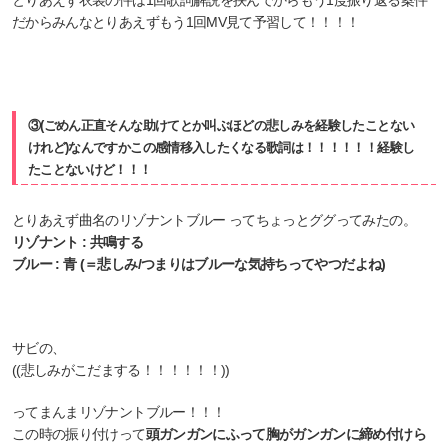
とりあえず衣装の件は1回歌詞解説を挟んでからもう1度振り返る案件
だからみんなとりあえずもう1回MV見て予習して！！！！
③(ごめん正直そんな助けてとか叫ぶほどの悲しみを経験したことない
けれど)なんですかこの感情移入したくなる歌詞は！！！！！！経験し
たことないけど！！！
とりあえず曲名のリゾナントブルー ってちょっとググってみたの。
リゾナント : 共鳴する
ブルー : 青 (＝悲しみ/つまりはブルーな気持ちってやつだよね)
サビの、
((悲しみがこだまする！！！！！！))
ってまんまリゾナントブルー！！！
この時の振り付けって
頭ガンガンにふって胸がガンガンに締め付けら