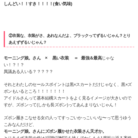
しんどい！！すき！！！！(食い気味)
②衣装な、衣装がさ、あれなんだよ、ブラックってずるいじゃん？とり
あえずずるいじゃん？
モーニング娘。さん × 黒い衣装 ＝ 最強＆最高
じゃな
い！？！？
異議ある人いる？？？？？
それとわたしのセールスポイントは黒×スカートだけじゃなく、黒×ズ
ボンもいるところ！！！！！！！
アイドルさんって基本結構スカートをよく見るイメージが大きいので
すが、ズボンって(しかも長ズボン)ってあんまりないじゃん！
ズボン履きこなせる女の人ってすっごいかっこいいな〜って思うゆう
こみなんだけど、
モーニング娘。さんにズボン履かせた衣装さん天才か。