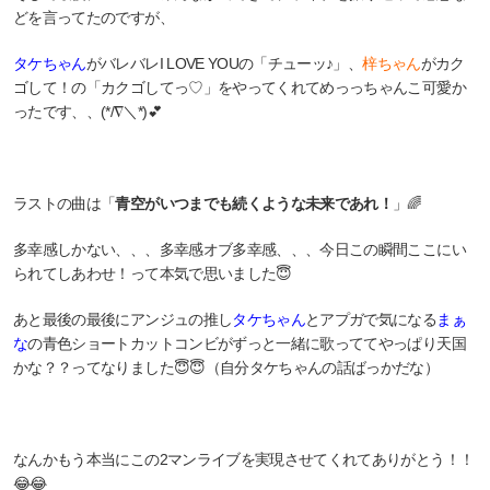
どを言ってたのですが、
タケちゃん
がバレバレI LOVE YOUの「チューッ♪」、
梓ちゃん
がカク
ゴして！の「カクゴしてっ♡」をやってくれてめっっちゃんこ可愛か
ったです、、(*/∇＼*)💕
ラストの曲は「
青空がいつまでも続くような未来であれ！
」🌈
多幸感しかない、、、多幸感オブ多幸感、、、今日この瞬間ここにい
られてしあわせ！って本気で思いました😇
あと最後の最後にアンジュの推し
タケちゃん
とアプガで気になる
まぁ
な
の青色ショートカットコンビが
ずっと一緒に歌っててやっぱり天国
かな？？ってなりました😇😇（自分タケちゃんの話ばっかだな）
なんかもう本当にこの2マンライブを実現させてくれてありがとう！！
😂😂