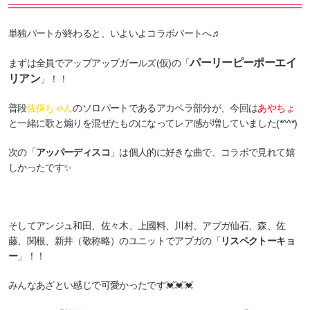
単独パートが終わると、いよいよコラボパートへ♬
パーリーピーポーエイ
まずは全員でアップアップガールズ(仮)の「
リアン
」！！
普段
佐保ちゃん
のソロパートであるアカペラ部分が、今回は
あやちょ
と一緒に歌と煽りを混ぜたものになってレア感が増していました(*^^*)
次の「
アッパーディスコ
」は個人的に好きな曲で、コラボで見れて嬉
しかったです✨
そしてアンジュ和田、佐々木、上國料、川村、アプガ仙石、森、佐
藤、関根、新井（敬称略）のユニットでアプガの「
リスペクトーキョ
ー
」！！
みんなあざとい感じで可愛かったです💓💓💓