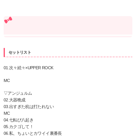
セットリスト
01.次々続々×UPPER ROCK
MC
▽アンジュルム
02.大器晩成
03.出すぎた杭は打たれない
MC
04.七転び八起き
05.カクゴして！
06.私、ちょいとカワイイ裏番長