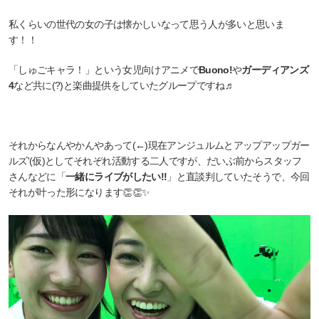
私くらいの世代の女の子は懐かしいなって思う人が多いと思いま
す！！
「しゅごキャラ！」という女児向けアニメで
Buono!
や
ガーディアンズ
4
など共に(?)と楽曲提供をしていたグループですね♬
それからなんやかんやあって(←)現在アンジュルムとアップアップガー
ルズ'(仮)としてそれぞれ活動する二人ですが、だいぶ前からスタッフ
さんなどに「
一緒にライブがしたい!!
」と直談判していたそうで、今回
それが叶った形になります👏👏✨