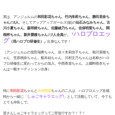
実は、アンジュルムの
和田彩花ちゃん、竹内朱莉ちゃん、勝田里奈ち
ゃん
の
3人、
そしてアップアップガールズ(仮)の
仙石みなみちゃん、古
川小夏ちゃん、森咲樹ちゃん、佐藤綾乃ちゃん、佐保明梨ちゃん、関
ハロプロエッ
根梓ちゃん、新井愛瞳ちゃん
の
7人全員
が
、「
グ
（現ハロプロ研修生）」
出身なんです！
（アンジュルムの室田瑞希ちゃん、佐々木莉佳子ちゃん、相川茉穂ち
ゃん、笠原桃奈ちゃん、船木結ちゃん、川村文乃ちゃんは名称がハロ
プロ研修生に変わってからの加入。中西香菜ちゃん、上國料萌衣ちゃ
んは一般オーディション出身）
特に
和田彩花
ちゃんと
佐保明梨
ちゃんの二人は、ハロプロエッグ在籍
しゅごキャラエッグ!
時から一緒に「
」として活動していて、今でも
とても仲良しで。
皆さんしゅごキャラエッグってご存知ですか？！？！