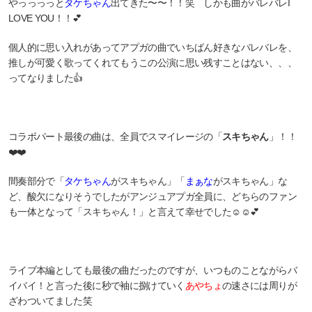
やっっっっと
タケちゃん
出てきた〜〜！！笑 しかも曲がバレバレI
LOVE YOU！！💕
個人的に思い入れがあってアプガの曲でいちばん好きなバレバレを、
推しが可愛く歌ってくれてもうこの公演に思い残すことはない、、、
ってなりました👍
コラボパート最後の曲は、全員でスマイレージの「
スキちゃん
」！！
❤️❤️
間奏部分で「
タケちゃん
がスキちゃん」「
まぁな
がスキちゃん」な
ど、酸欠になりそうでしたがアンジュアプガ全員に、どちらのファン
も一体となって「スキちゃん！」と言えて幸せでした☺️☺️💕
ライブ本編としても最後の曲だったのですが、いつものことながらバ
イバイ！と言った後に秒で袖に捌けていく
あやちょ
の速さには周りが
ざわついてました笑