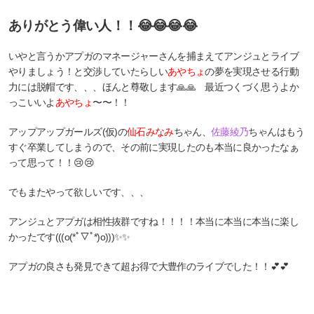
ありがとう偉い人！！😂😂😂😂
いやと言うかアプガのマネージャーさんを捕まえてアンジュとライブ
やりましょう！と交渉していたらしい
あやちょ
の夢を実現させる行動
力には脱帽です、、、ほんと尊敬します🙏🙏 最近つくづく思うよか
っこいいよ
あやちょ
〜〜！！
アップアップガールズ(仮)の
仙石みなみ
ちゃん、
佐藤綾乃
ちゃんはもう
すぐ卒業してしまうので、その前に実現したのも本当に良かったなぁ
って思って！！😢😢
でもまたやって欲しいです、、、
アンジュとアプガは相性抜群ですね！！！！本当に本当に本当に楽し
かったです(((o(*ﾟ▽ﾟ*)o)))✨✨
アプガの良さも発見できて超お得で大豊作のライブでした！！💕💕