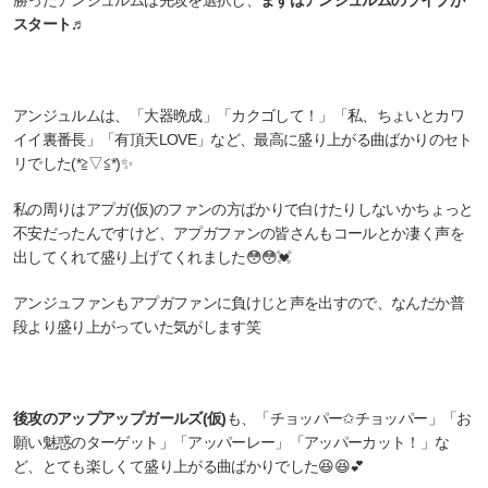
勝ったアンジュルムは先攻を選択し、
まずはアンジュルムのライブが
スタート♬
アンジュルムは、「大器晩成」「カクゴして！」「私、ちょいとカワ
イイ裏番長」「有頂天LOVE」など、最高に盛り上がる曲ばかりのセト
リでした(*≧▽≦*)✨
私の周りはアプガ(仮)のファンの方ばかりで白けたりしないかちょっと
不安だったんですけど、アプガファンの皆さんもコールとか凄く声を
出してくれて盛り上げてくれました😳😳💓
アンジュファンもアプガファンに負けじと声を出すので、なんだか普
段より盛り上がっていた気がします笑
後攻のアップアップガールズ(仮)
も、「チョッパー✩チョッパー」「お
願い魅惑のターゲット」「アッパーレー」「アッパーカット！」な
ど、とても楽しくて盛り上がる曲ばかりでした😆😆💕