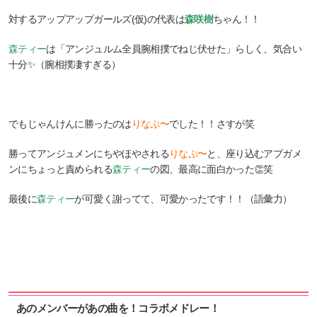
対するアップアップガールズ(仮)の代表は
森咲樹
ちゃん！！
森ティー
は「アンジュルム全員腕相撲でねじ伏せた」らしく、気合い
十分✨（腕相撲凄すぎる）
でもじゃんけんに勝ったのは
りなぷ〜
でした！！さすが笑
勝ってアンジュメンにちやほやされる
りなぷ〜
と、座り込むアプガメ
ンにちょっと責められる
森ティー
の図、最高に面白かった👏笑
最後に
森ティー
が可愛く謝ってて、可愛かったです！！（語彙力）
あのメンバーがあの曲を！コラボメドレー！