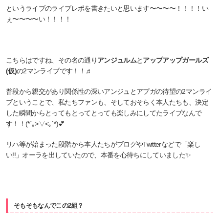
というライブのライブレポを書きたいと思います〜〜〜〜！！！！い
ぇ〜〜〜〜い！！！！
こちらはですね、その名の通り
アンジュルム
と
アップアップガールズ
(仮)
の2マンライブです！！♬
普段から親交があり関係性の深いアンジュとアプガの待望の2マンライ
ブということで、私たちファンも、そしておそらく本人たちも、決定
した瞬間からとってもとってとっても楽しみにしてたライブなんで
す！！(*´｡>▽<｡`*)💕
リハ等が始まった段階から本人たちがブログやTwitterなどで「楽し
い!!」オーラを出していたので、本番を心待ちにしていました✨
そもそもなんでこの2組？