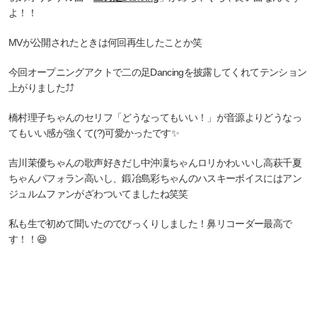
よ！！
MVが公開されたときは何回再生したことか笑
今回オープニングアクトで二の足Dancingを披露してくれてテンション
上がりました⤴︎⤴︎
橋村理子ちゃんのセリフ「どうなってもいい！」が音源よりどうなっ
てもいい感が強くて(?)可愛かったです✨
吉川茉優ちゃんの歌声好きだし中沖凜ちゃんロリかわいいし高萩千夏
ちゃんパフォラン高いし、鍛冶島彩ちゃんのハスキーボイスにはアン
ジュルムファンがざわついてましたね笑笑
私も生で初めて聞いたのでびっくりしました！鼻リコーダー最高で
す！！😆