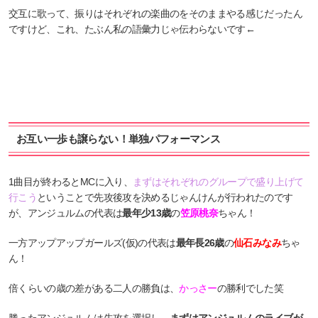
交互に歌って、振りはそれぞれの楽曲のをそのままやる感じだったん
ですけど、これ、たぶん私の語彙力じゃ伝わらないです←
お互い一歩も譲らない！単独パフォーマンス
1曲目が終わるとMCに入り、
まずはそれぞれのグループで盛り上げて
行こう
ということで先攻後攻を決めるじゃんけんが行われたのです
が、アンジュルムの代表は
最年少13歳
の
笠原桃奈
ちゃん！
一方アップアップガールズ(仮)の代表は
最年長26歳
の
仙石みなみ
ちゃ
ん！
倍くらいの歳の差がある二人の勝負は、
かっさー
の勝利でした笑