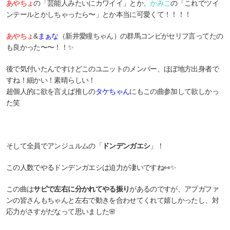
あやちょ
の「芸能人みたいにカワイイ」とか、
かみこ
の「これでツイ
ンテールとかしちゃったら〜」とか本当に可愛くて！！！！
あやちょ
&
まぁな
（新井愛瞳ちゃん）
の群馬コンビがセリフ言ってたの
も良かった〜〜！！✨
後で気付いたんですけどこのユニットのメンバー、ほぼ地方出身者で
すね！細かい！素晴らしい！
超個人的に欲を言えば推しの
タケちゃん
にもこの曲参加して欲しかっ
た笑
そして全員でアンジュルムの「
ドンデンガエシ
」！
この人数でやるドンデンガエシは迫力が凄いですね👀✨
この曲は
サビで左右に分かれてやる振り
があるのですが、アプガファ
ンの皆さんもちゃんと左右で動きを合わせてくれて嬉しかったし、対
応力がさすがだなって思いました🌸