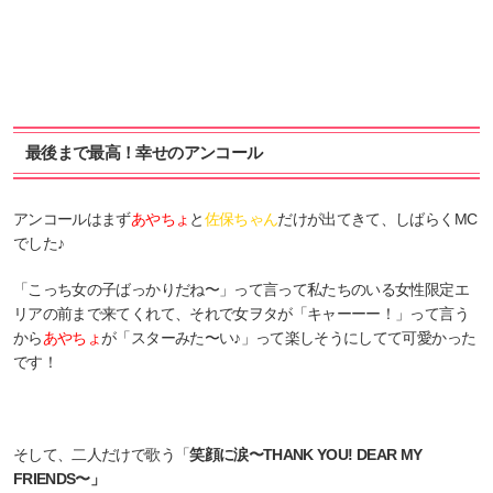
最後まで最高！幸せのアンコール
アンコールはまず
あやちょ
と
佐保ちゃん
だけが出てきて、しばらくMC
でした♪
「こっち女の子ばっかりだね〜」って言って私たちのいる女性限定エ
リアの前まで来てくれて、それで女ヲタが「キャーーー！」って言う
から
あやちょ
が「スターみた〜い♪」って楽しそうにしてて可愛かった
です！
そして、二人だけで歌う「
笑顔に涙〜THANK YOU! DEAR MY
FRIENDS〜」