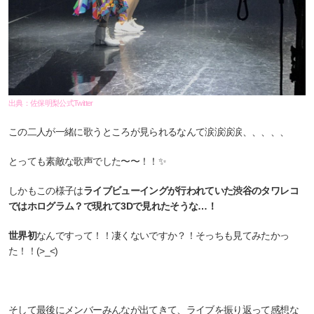
出典：佐保明梨公式Twitter
この二人が一緒に歌うところが見られるなんて涙涙涙涙、、、、、
とっても素敵な歌声でした〜〜！！✨
しかもこの様子は
ライブビューイングが行われていた渋谷のタワレコ
ではホログラム？で現れて3Dで見れたそうな…！
世界初
なんですって！！凄くないですか？！そっちも見てみたかっ
た！！(>_<)
そして最後にメンバーみんなが出てきて、ライブを振り返って感想な