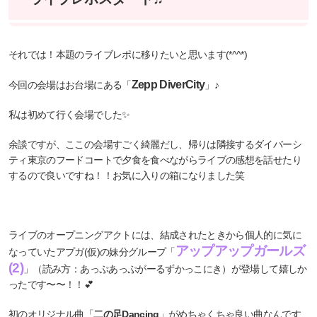
それでは！本題のライブレポに移りたいと思います(*^^*)
Zepp DiverCity
今回の会場はお台場にある「
」♪
私は初めて行く会場でした✨
余談ですが、ここの会場すごく綺麗だし、帰りは隣接するダイバーシ
ティ東京のフードコートで夕食を食べながらライブの感想を話せたり
するので良いですね！！お気に入りの箱になりました笑
ライブのオープニングアクトには、結成されたときから個人的に気に
アップアップガールズ
なっていたアプガ(仮)の妹分グループ「
(2)
」（読み方：あっぷあっぷがーるずかっこにき）が登場して嬉しか
ったです〜〜！！💕
初のオリジナル曲「
二の足Dancing
」がめちゃくちゃ良い曲なんです