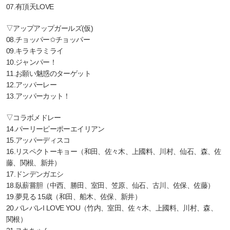
07.有頂天LOVE
▽アップアップガールズ(仮)
08.チョッパー✩チョッパー
09.キラキラミライ
10.ジャンパー！
11.お願い魅惑のターゲット
12.アッパーレー
13.アッパーカット！
▽コラボメドレー
14.パーリーピーポーエイリアン
15.アッパーディスコ
16.リスペクトーキョー（和田、佐々木、上國料、川村、仙石、森、佐
藤、関根、新井）
17.ドンデンガエシ
18.臥薪嘗胆（中西、勝田、室田、笠原、仙石、古川、佐保、佐藤）
19.夢見る 15歳（和田、船木、佐保、新井）
20.バレバレI LOVE YOU（竹内、室田、佐々木、上國料、川村、森、
関根）