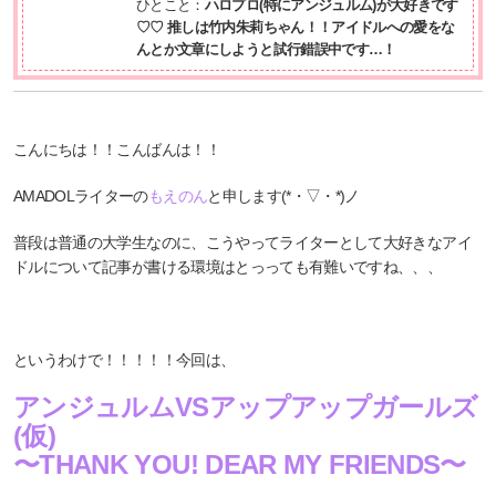
ひとこと：
ハロプロ(特にアンジュルム)が大好きです
♡♡ 推しは竹内朱莉ちゃん！！アイドルへの愛をな
んとか文章にしようと試行錯誤中です…！
こんにちは！！こんばんは！！
AMADOLライターの
もえのん
と申します(*・▽・*)ノ
普段は普通の大学生なのに、こうやってライターとして大好きなアイ
ドルについて記事が書ける環境はとっっても有難いですね、、、
というわけで！！！！！今回は、
アンジュルムVSアップアップガールズ
(仮)
〜THANK YOU! DEAR MY FRIENDS〜