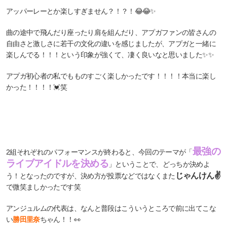
アッパーレーとか楽しすぎません？！？！😂😂✨
曲の途中で飛んだり座ったり肩を組んだり、アプガファンの皆さんの
自由さと激しさに若干の文化の違いを感じましたが、アプガと一緒に
楽しんでる！！！という印象が強くて、凄く良いなと思いました✨✨
アプガ初心者の私でもものすごく楽しかったです！！！！本当に楽し
かった！！！！💓笑
最強の
2組それぞれのパフォーマンスが終わると、今回のテーマが「
ライブアイドルを決める
」ということで、どっちか決めよ
じゃんけん✌️
う！となったのですが、決め方が投票などではなくまた
で微笑ましかったです笑
アンジュルムの代表は、なんと普段はこういうところで前に出てこな
い
勝田里奈
ちゃん！！👀