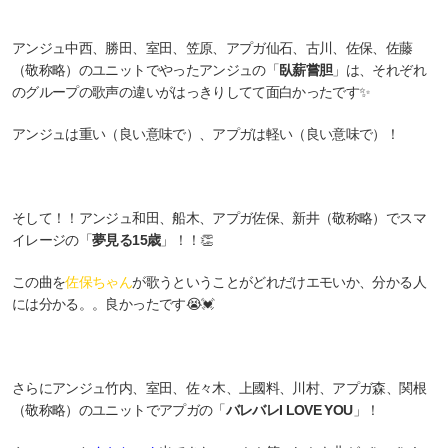
アンジュ中西、勝田、室田、笠原、アプガ仙石、古川、佐保、佐藤
（敬称略）のユニットでやったアンジュの「
臥薪嘗胆
」は、それぞれ
のグループの歌声の違いがはっきりしてて面白かったです✨
アンジュは重い（良い意味で）、アプガは軽い（良い意味で）！
そして！！アンジュ和田、船木、アプガ佐保、新井（敬称略）でスマ
イレージの「
夢見る15歳
」！！👏
この曲を
佐保ちゃん
が歌うということがどれだけエモいか、分かる人
には分かる。。良かったです😭💓
さらにアンジュ竹内、室田、佐々木、上國料、川村、アプガ森、関根
（敬称略）のユニットでアプガの「
バレバレI LOVE YOU
」！