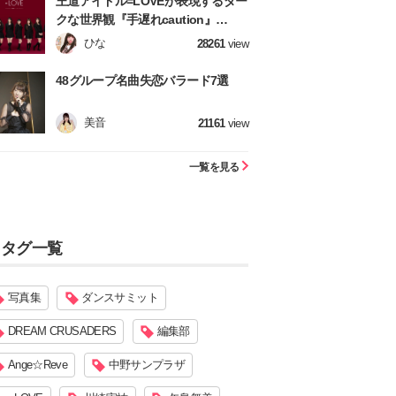
王道アイドル=LOVEが表現するダー
クな世界観『手遅れcaution』
【=LOVE】
ひな
28261
view
48グループ名曲失恋バラード7選
美音
21161
view
一覧を見る
タグ一覧
写真集
ダンスサミット
DREAM CRUSADERS
編集部
Ange☆Reve
中野サンプラザ