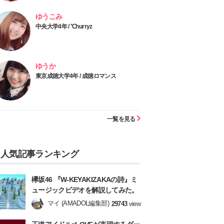
ゆうこみ
中央大学4年 / ℃hurryz
ゆうか
東京成徳大学4年 / 成徳ロマンス
一覧を見る
人気記事ランキング
欅坂46 『W-KEYAKIZAKAの詩』ミ
ュージックビデオを解説してみた。
マイ (AMADOL編集部)
29743
view