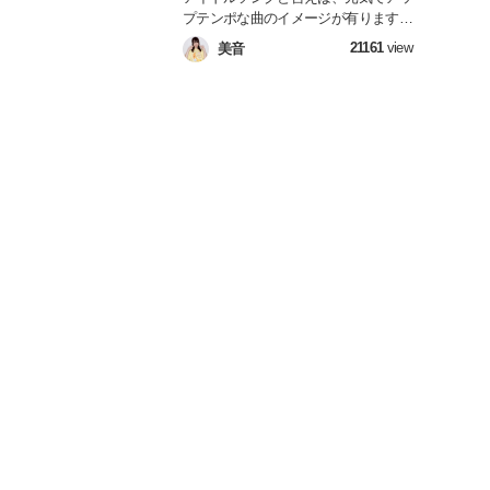
プテンポな曲のイメージが有ります
が、人の心の琴線に触れるような隠れ
21161
view
美音
た名曲バラードも沢山あるんです！今
回は私が大好きなAKB48グループの
曲の中から選ばれし失恋バラードソン
グ達を紹介し、歌詞を私なりに解釈・
解説しつつ何故心にグっとくるのかを
語ります。AKBファンの皆さんは勿
論、ドルヲタの中でも楽曲派の皆さ
ん、ちょっと眠れない夜に聴くプレイ
リストを探している方、最近失恋し
た・切ない恋をしているそこのあなた
など普段アイドルソングを聴かない人
にも自信を持っておススメしたい失恋
バラードを集めました。切ないけど前
向きになれる失恋バラードを聴いて自
分自身との対話の時間を作ってみまん
か？