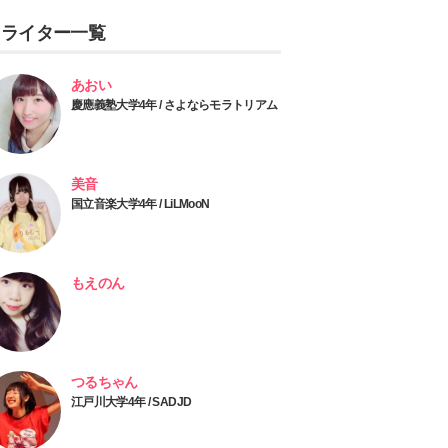
ライター一覧
あおい
慶應義塾大学4年 / さよならモラトリアム
美音
国立音楽大学4年 / LiLMooN
もえのん
つるちゃん
江戸川大学4年 / SADJD