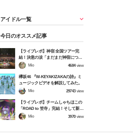
アイドル一覧
今日のオススメ記事
【ライブレポ】神宿 全国ツアー完
結！決意の涙「まだまだ神宿につい
てきてね！」
Mio
4684
view
欅坂46 『W-KEYAKIZAKAの詩』ミ
ュージックビデオを解説してみた。
Mio
29743
view
【ライブレポ】チームしゃちほこの
「ROAD to 笠寺」完結！そして新章
へ！【前編】
Mio
3970
view