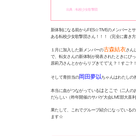
出典：転校少女歌撃団
新体制になる前からFES☆TIVEのメンバー
ある転校少女歌撃団さん！！！（完全に書き方がF
古森結衣
１月に加入した新メンバーの
さん
で、転女さんの新体制が発表されたときにびっ
原莉乃さんとかからリプきてて”え？！すご？
岡田夢以
そして青担当の
ちゃんはわたしの
はとこ
本当に血がつながっている
で（二人の
だらしい（昨年開催のサバゲ大会LIVE部大喜利で披
果たして、これでグループ紹介になっているの
ます☆