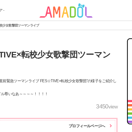
 -
×転校少女歌撃団ツーマンライブ
TIVE×転校少女歌撃団ツーマン
七夕直前緊急ツーマンライブ FES☆TIVE×転校少女歌撃団”の様子をご紹介し
ドル尊いなあ～～～～！！！！
3450
view
プロフィールページへ