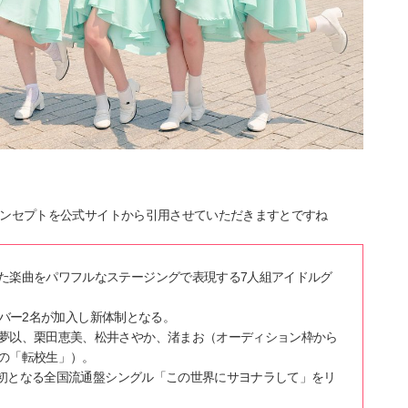
ンセプトを公式サイトから引用させていただきますとですね
た楽曲をパワフルなステージングで表現する7人組アイドルグ
メンバー2名が加入し新体制となる。
夢以、栗田恵美、松井さやか、渚まお（オーディション枠から
の「転校生」）。
より初となる全国流通盤シングル「この世界にサヨナラして」をリ