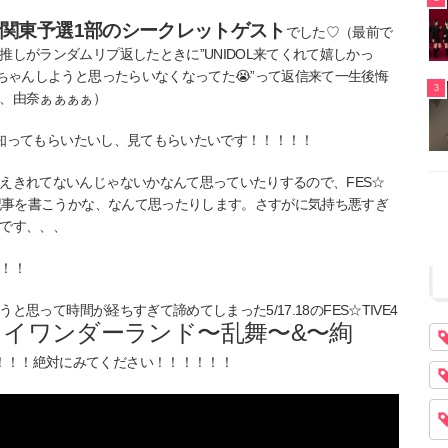
mmer関東予選1部のシークレットゲスト
でした♡（最前で
しがランダムリプ返したときに”UNIDOL来てくれて嬉しかっ
ちゃんしようと思ったらいなくなってた😭”って返信来て一生後悔
3
、由奈ぁぁぁぁ）
方に知ってもらいたいし、見てもらいたいです！！！！！
えきれてないんじゃないかなんて思っていたりするので、FES☆
る記事を書こうかな、なんて思ったりします。さすがに気持ち悪すぎ
です、、、
！！
と思って時間が経ちすぎて諦めてしまった5/17.18のFES☆TIVE4
イワンダーランド〜乱舞〜&〜絢
！！！絶対にみてください！！！！！！