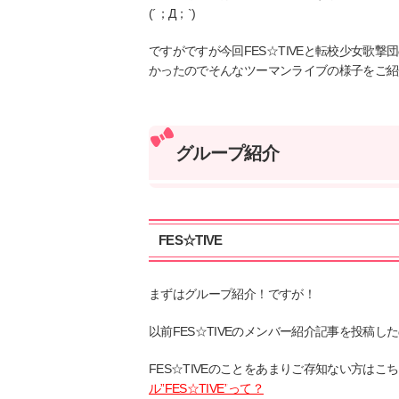
(´；Д；`)
ですがですが今回FES☆TIVEと転校少女歌
かったのでそんなツーマンライブの様子をご紹
グループ紹介
FES☆TIVE
まずはグループ紹介！ですが！
以前FES☆TIVEのメンバー紹介記事を投稿し
FES☆TIVEのことをあまりご存知ない方は
ル”FES☆TIVE”って？