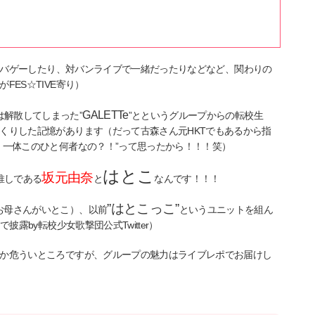
とサバゲーしたり、対バンライブで一緒だったりなどなど、関わりの
ES☆TIVE寄り）
GALETTe
は解散してしまった”
”とというグループからの転校生
くりした記憶があります（だって古森さん元HKTでもあるから指
！一体このひと何者なの？！”って思ったから！！！笑）
はとこ
坂元由奈
推しである
と
なんです！！！
”はとこっこ”
お母さんがいとこ）、以前
というユニットを組ん
露by転校少女歌撃団公式Twitter）
か危ういところですが、グループの魅力はライブレポでお届けし