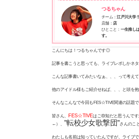
つるちゃん
チーム：
江戸川大学 S
店舗：
店
ひとこと：
一生推しは
す。
こんにちは！つるちゃんです◎
記事を書こうと思っても、ライブレポしかネタ
こんな記事書いてみたいなぁ、、、って考えても
他のアイドル様もご紹介せねば、、、と頭を抱
そんなこんなで今回もFES☆TIVE関連の話題
FES☆TIVE
皆さん、
はご存知だと思うんです
”転校少女歌撃団”
←）、
さんのこ
わたしも名前は知っていたんですが、ライブで