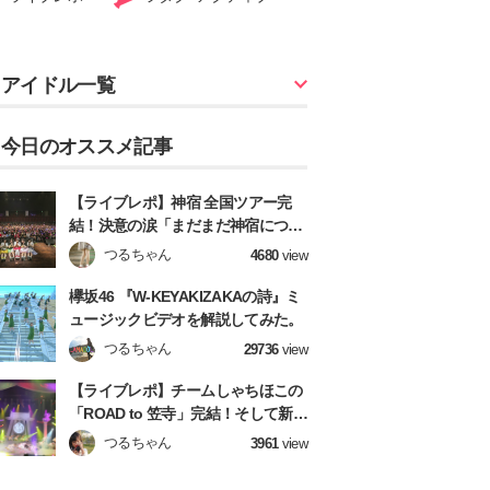
アイドル一覧
今日のオススメ記事
【ライブレポ】神宿 全国ツアー完
結！決意の涙「まだまだ神宿につい
てきてね！」
つるちゃん
4680
view
欅坂46 『W-KEYAKIZAKAの詩』ミ
ュージックビデオを解説してみた。
つるちゃん
29736
view
【ライブレポ】チームしゃちほこの
「ROAD to 笠寺」完結！そして新章
へ！【前編】
つるちゃん
3961
view