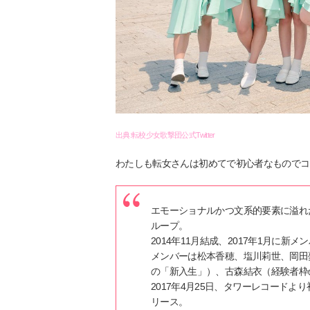
出典:転校少女歌撃団公式Twitter
わたしも転女さんは初めてで初心者なものでコ
エモーショナルかつ文系的要素に溢れ
ループ。
2014年11月結成、2017年1月に新
メンバーは松本香穂、塩川莉世、岡田
の「新入生」）、古森結衣（経験者枠
2017年4月25日、タワーレコード
リース。