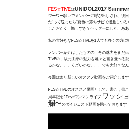
UNIDOL
2017 Su
FES☆TIVE
は
ワーワー騒いでメンバーに呼び出しされ、後日推
た”って送ったら”夏色の落ちサビで指差しつる
したおたく、悔しすぎてヘッダーにした、ああ
私の大好きなFES☆TIVEを1人でも多くの
メンバー紹介はしたものの、その魅力をまだ伝
TIVEの、坂元由奈の魅力を延々と書き並べ
るかな、、、くどいかな、、、でも大好きなん
今回はまた新しいオススメ動画をご紹介します
FES☆TIVEのオススメ動画として、書こう書こう
ワッショ
周年記念2Daysワンマンライブ
爛〜
のダイジェスト動画を貼っておきます