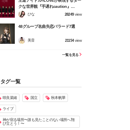
王道アイドル=LOVEが表現するダー
クな世界観『手遅れcaution』
【=LOVE】
ひな
28249
view
48グループ名曲失恋バラード7選
美音
21154
view
一覧を見る
タグ一覧
咲良菜緒
国立
秋本帆華
ライブ
神が宿る場所〜誰も見たことのない場所へ翔
び立とう！〜