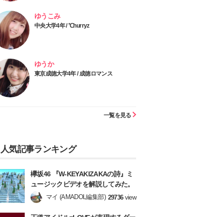
ゆうこみ
中央大学4年 / ℃hurryz
ゆうか
東京成徳大学4年 / 成徳ロマンス
一覧を見る
人気記事ランキング
欅坂46 『W-KEYAKIZAKAの詩』ミ
ュージックビデオを解説してみた。
マイ (AMADOL編集部)
29736
view