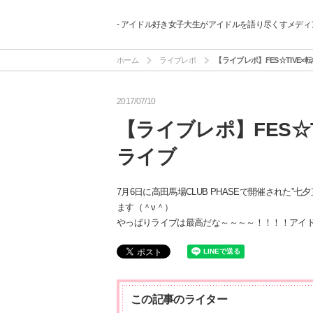
- アイドル好き女子大生がアイドルを語り尽くすメディア
ホーム
ライブレポ
【ライブレポ】FES☆TIVE
2017/07/10
【ライブレポ】FES☆
ライブ
7月6日に高田馬場CLUB PHASEで開催された”
ます（＾ν＾）
やっぱりライブは最高だな～～～～！！！！アイ
この記事のライター