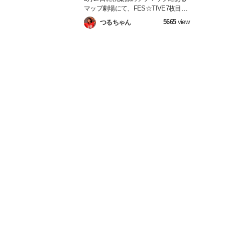
マップ劇場にて、FES☆TIVE7枚目の
シングル「大和撫子サンライズ」のリ
5665
view
つるちゃん
リースイベントの最終日を迎えまし
た。 リリイベ最終日であると同時に
メンバーの汐咲玲亜と桃原ひよのラス
トイベントともなりました。 そのリ
リイベの内容とFES☆TIVEへの思い
を凝縮しました。