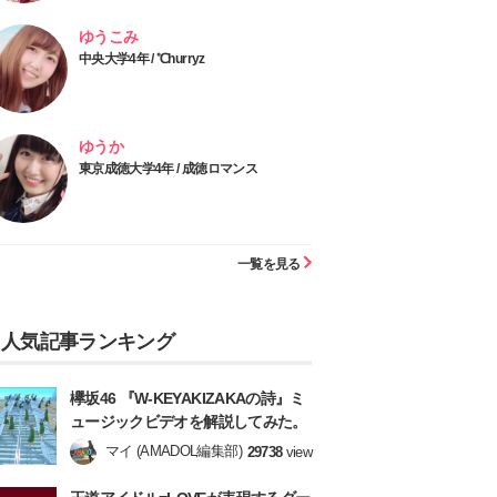
ゆうこみ
中央大学4年 / ℃hurryz
ゆうか
東京成徳大学4年 / 成徳ロマンス
一覧を見る
人気記事ランキング
欅坂46 『W-KEYAKIZAKAの詩』ミ
ュージックビデオを解説してみた。
マイ (AMADOL編集部)
29738
view