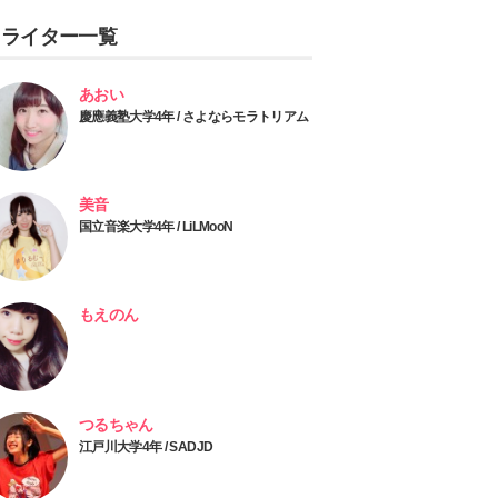
ライター一覧
あおい
慶應義塾大学4年 / さよならモラトリアム
美音
国立音楽大学4年 / LiLMooN
もえのん
つるちゃん
江戸川大学4年 / SADJD