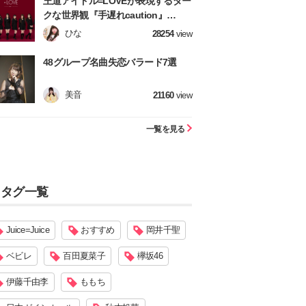
王道アイドル=LOVEが表現するダー
クな世界観『手遅れcaution』
【=LOVE】
ひな
28254
view
48グループ名曲失恋バラード7選
美音
21160
view
一覧を見る
タグ一覧
Juice=Juice
おすすめ
岡井千聖
ベビレ
百田夏菜子
欅坂46
伊藤千由李
ももち