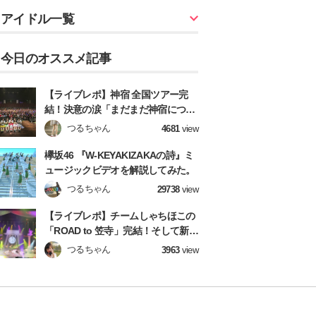
アイドル一覧
今日のオススメ記事
【ライブレポ】神宿 全国ツアー完
結！決意の涙「まだまだ神宿につい
てきてね！」
つるちゃん
4681
view
欅坂46 『W-KEYAKIZAKAの詩』ミ
ュージックビデオを解説してみた。
つるちゃん
29738
view
【ライブレポ】チームしゃちほこの
「ROAD to 笠寺」完結！そして新章
へ！【前編】
つるちゃん
3963
view