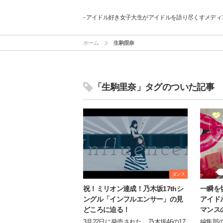
- アイドル好き女子大生がアイドルを語り尽くすメディア
ホーム
生駒里奈
「生駒里奈」タグのついた記事
ダンス
祝！ミリオン達成！乃木坂17thシ
一瞬を切
ングル「インフルエンサー」の見
アイド
どころに迫る！
マンス
3月22日に発売された、乃木坂46の17
編集部