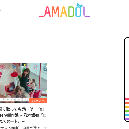
 -
ミュージック
り取ってもｶﾜ(・∀・)ｲｲ!!
ルPV傑作選 ～乃木坂46『ロ
のスタート』～
のマイが独断と偏見で選ぶ…ア