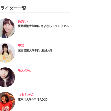
ライター一覧
あおい
慶應義塾大学4年 / さよならモラトリアム
美音
国立音楽大学4年 / LiLMooN
もえのん
つるちゃん
江戸川大学4年 / SADJD