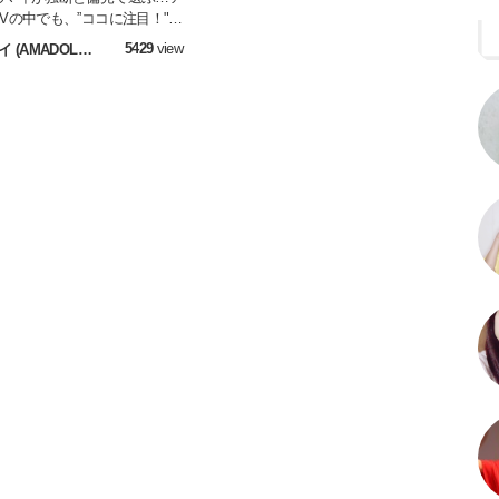
Vの中でも、”ココに注目！"な
紹介する企画♪ 今回は、先日デ
5429
view
イ (AMADOL編
5周年のライブも成功させた乃
部)
6さんの楽曲をピックアップで
･´)ゞ