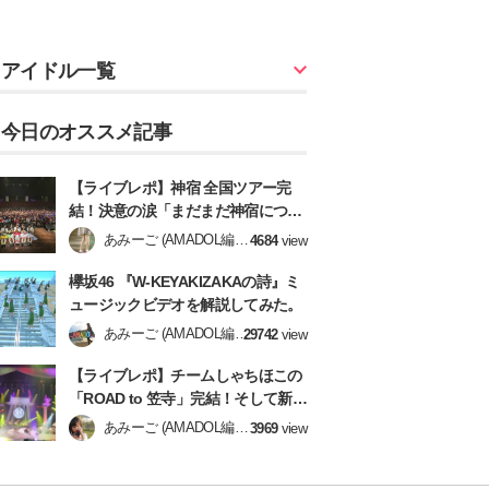
アイドル一覧
今日のオススメ記事
【ライブレポ】神宿 全国ツアー完
結！決意の涙「まだまだ神宿につい
てきてね！」
あみーご (AMADOL編集
4684
view
部)
欅坂46 『W-KEYAKIZAKAの詩』ミ
ュージックビデオを解説してみた。
あみーご (AMADOL編集
29742
view
部)
【ライブレポ】チームしゃちほこの
「ROAD to 笠寺」完結！そして新章
へ！【前編】
あみーご (AMADOL編集
3969
view
部)