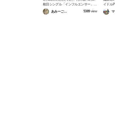
枚目シングル「インフルエンサー」が
イドルP
ミリオン達成！ゴールドディスクに認
瞬間を
5389
view
あみーご
マ
定されました！！今回はそのMVに大
ビュー
(AMADOL編集部)
集
注目しちゃいます☆ 今までの清楚で
木坂4
落ち着いたイメージを払拭するかのよ
す(｀･ω
うな、色気のある表情、複雑で難易度
の高い高速ダンス！！！しかも目玉は
裏センター！？などなど、見所たっぷ
りです！