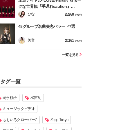
王道アイドル=LOVEが表現するダー
クな世界観『手遅れcaution』
【=LOVE】
ひな
28260
view
48グループ名曲失恋バラード7選
美音
21161
view
一覧を見る
タグ一覧
嗣永桃子
柳宙見
ミュージックビデオ
ももいろクローバーZ
Zepp Tokyo