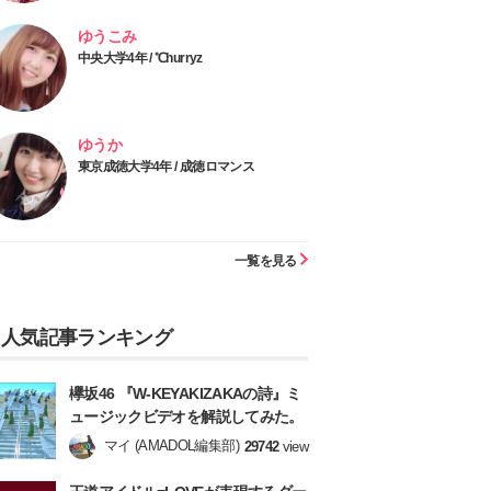
ゆうこみ
中央大学4年 / ℃hurryz
ゆうか
東京成徳大学4年 / 成徳ロマンス
一覧を見る
人気記事ランキング
欅坂46 『W-KEYAKIZAKAの詩』ミ
ュージックビデオを解説してみた。
マイ (AMADOL編集部)
29742
view