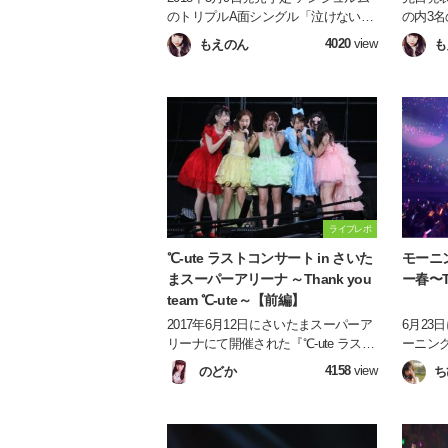
のトリプルA面シングル「泣けない
の内3
ぜ・・・共感詐欺／Uraha=Lover／君
が決定
4020
view
もえのん
も
だけじゃないさ…friends(2018アコー
の配属
スティックVer.)」の全曲レビューです
♪
ライブレポ
℃-ute ラストコンサート in さいた
モーニ
まスーパーアリーナ ～Thank you
ー春〜TH
team ℃-ute～【前編】
2017年6月12日にさいたまスーパーア
6月23
リーナにて開催された『℃-ute ラスト
ーニング
コンサート in さいたまスーパーアリ
春〜THE
4158
view
のどか
ち
ーナ ～Thank you team ℃-ute～』の模
きまし
様をお伝えいたします！！！
だった