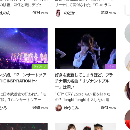
名の移籍、兼任と既にデビュー
リーナにて開催された『℃-ute ラスト
していたハロプロ研修生の3名
コンサート in さいたまスーパーアリ
4674
view
3432
view
えのん
のどか
先について徹底解剖します！
ーナ ～Thank you team ℃-ute～』の模
様をお伝えいたします！！！
ライブレポ
コラム
ング娘。’17コンサートツア
好きを更新してしまうほど、プラ
E INSPIRATION !〜
チナ期の名曲「リゾナントブル
ー」は深い
日に日本武道館で行われた「モ
" CRY CRY どのくらい 私を好きな
娘。'17コンサートツアー
の？ Tonight Tonight キスしない 遊び
 INSPIRATION !〜」に行って
じゃキスしない " モーニング娘。さん
6469
view
8941
view
ひろ
ゆうこみ
た！！！ 今回は中でも印象的
の真髄。黒い衣装に包まれた中に燃え
演出を紹介します♪
る青い炎のような...可憐で儚くて切な
い。 だけど伝えたい想いを爆発させ
て歌うこの楽曲がすきすぎるがゆえの