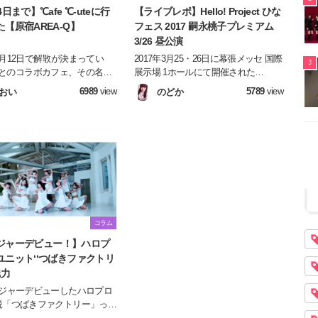
4日まで】℃afe ℃-uteに行
【ライブレポ】Hello! Project ひな
【原宿AREA-Q】
フェス 2017 嗣永桃子プレミアム
3/26 昼公演
月12日で解散が決まってい
2017年3月25・26日に幕張メッセ 国際
3
teとのコラボカフェ、その名も
展示場 1ホールにて開催された
e ℃-ute」が期間限定で原宿にオ
『Hello! Project ひなフェス 2017』の
6989
view
5789
view
おい
のどか
！今回はteam ℃-uteの愛と思
中から「嗣永桃子 プレミアム」の模
まった℃afe ℃-uteの様子をお
様をたっぷりとお伝えいたしま
(^^♪
す！！！
コラム
ジャーデビュー！】ハロプ
ユニット‘‘つばきファクトリ
魅力
メジャーデビューしたハロプロ
鋭「つばきファクトリー」って
ですか？ この記事ではつばき