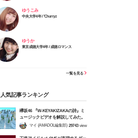
ゆうこみ
中央大学4年 / ℃hurryz
ゆうか
東京成徳大学4年 / 成徳ロマンス
一覧を見る
人気記事ランキング
欅坂46 『W-KEYAKIZAKAの詩』ミ
ュージックビデオを解説してみた。
マイ (AMADOL編集部)
29743
view