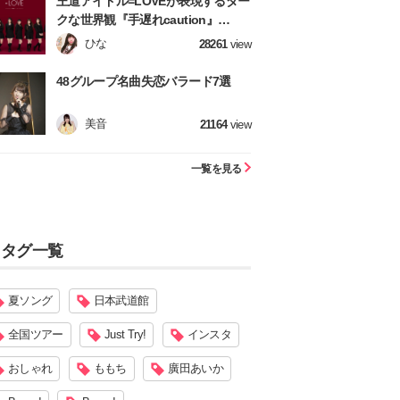
王道アイドル=LOVEが表現するダー
クな世界観『手遅れcaution』
【=LOVE】
ひな
28261
view
48グループ名曲失恋バラード7選
美音
21164
view
一覧を見る
タグ一覧
夏ソング
日本武道館
全国ツアー
Just Try!
インスタ
おしゃれ
ももち
廣田あいか