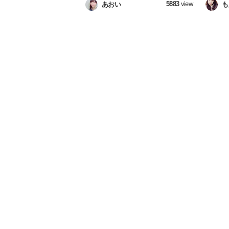
5883
view
あおい
も
くエモい！スゴイ！MVや歌詞など、
ファク
この曲の見どころを徹底解説しちゃい
ご紹介
ます♩