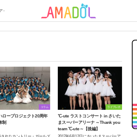
 -
コラム
ライブレポ
ハロープロジェクト20周年
℃-ute ラストコンサート in さいた
体制
まスーパーアリーナ ～Thank you
team ℃-ute～【後編】
表されたカントリー・ガールズ
2017年6月12日にさいたまスーパーア