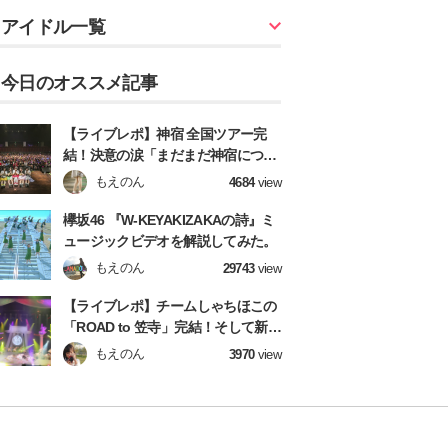
アイドル一覧
今日のオススメ記事
【ライブレポ】神宿 全国ツアー完
結！決意の涙「まだまだ神宿につい
てきてね！」
もえのん
4684
view
欅坂46 『W-KEYAKIZAKAの詩』ミ
ュージックビデオを解説してみた。
もえのん
29743
view
【ライブレポ】チームしゃちほこの
「ROAD to 笠寺」完結！そして新章
へ！【前編】
もえのん
3970
view