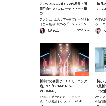
アンジュルムのおしゃれ番長・勝
【5月1
田里奈ちゃんのコーディネート術
ってみた
♡
アンジュルムのツアー衣装を手がける
今年の6
ほど自他共に認める「アンジュルムの
る℃-u
おしゃれ番長」こと勝田里奈ちゃん！
「℃af
5710
view
もえのん
あ
今回は、そんな勝田里奈ちゃんのコー
ープン！
ディネートで特に気に入ったものを独
い出の詰
断と偏見でご紹介します♪
伝えします
ミュージック
新時代の幕開け！！！モーニング
【祝メ
娘。’17「BRAND NEW
ロ最新
MORNING」
ー’’の
3月8日に発売されたモーニング
2月に
娘。’17の最新シングル「BRAND
の新精
NEW MORNING」ですが、、とにか
ご存知