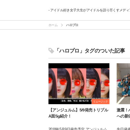
- アイドル好き女子大生がアイドルを語り尽くすメディア
ホーム
ハロプロ
「ハロプロ」タグのついた記事
ミュージック
【アンジュルム】5/9発売トリプル
激震！
A面Sg紹介！
への新
2018年5月9日発売予定 アンジュルム
先日発