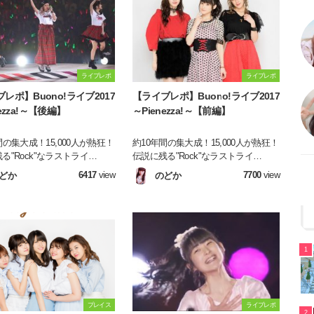
プレゼン。
ライブレポ
ライブレポ
レポ】Buono!ライブ2017
【ライブレポ】Buono!ライブ2017
nezza!～【後編】
～Pienezza!～【前編】
間の集大成！15,000人が熱狂！
約10年間の集大成！15,000人が熱狂！
る"Rock"なラストライ
伝説に残る"Rock"なラストライ
アリー
ブ！！！ 2017年5月22日に横浜アリー
6417
view
7700
view
どか
のどか
催された『Buono!ライブ
ナにて開催された『Buono!ライブ
Pienezza!～』の模様をお伝え
2017～Pienezza!～』の模様をお伝え
ます！！！
いたします！！！
1
プレイス
ライブレポ
2