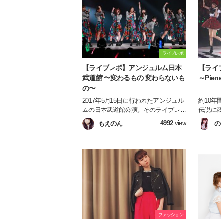
ライブレポ
【ライブレポ】アンジュルム日本
【ライブ
武道館 〜変わるもの 変わらないも
～Pie
の〜
2017年5月15日に行われたアンジュル
約10年
ムの日本武道館公演。そのライブレポ
伝説に残
をお届けします♪
ブ！！！ 2017年5月22日に横浜
4992
view
もえのん
の
ナにて開
2017～
いたし
ファッション