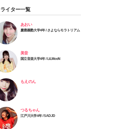
ライター一覧
あおい
慶應義塾大学4年 / さよならモラトリアム
美音
国立音楽大学4年 / LiLMooN
もえのん
つるちゃん
江戸川大学4年 / SADJD